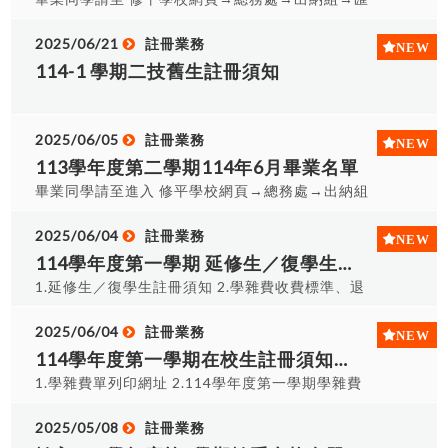
件』 5.委辦時,請攜帶委託書及與雙方身分證 6.學位
之首次註冊選課時一併辦理。舉例來說，轉學進來
辦法(本校網頁-相關法規)。 ※雙主修法規查詢：學
款及支票領取→學生(個人)匯款支票查詢，是否有未
證書代領委託書(WORD格式/PDF格式) 114年8月
後，以剛轉學進來的身分，僅可於首次註冊選課階
生修讀雙主修辦法(本校網頁-相關法規)。 三、領表
領取支票 網址︰
2025/06/21
註冊業務
畢業名單
段，一併辦理所有可抵科目的抵免認定審核作業。
及申請時間： 領表時間：114年9月15日(一)起至教
https://alltop.hust.edu.tw/alltop_bus/ 1.完成離
114-1 學期二技舊生註冊須知
提完首次抵免申請後，若沒有其他符合規定的身分
務處註冊辦公室A0117領取「輔系申請表」或「雙
校手續者說明:未有借書,借器材,畢業生流向已上網
事由改變，則持同樣身分要補申請抵免，不再受
主修申請表」。 申請時間：持完成後的「申請表」
完成者 2.暑假期間:即日起(星期一至星期四) 每日領
理。
及「歷年成績」於下列時間辦理，逾期不候，請注
證時間早上 09:00~11:30;下午13:00~15:00 請帶
2025/06/05
註冊業務
意截止收件時間。 ※輔系：於114年9月15日(一)至
本人證件驗證及辦理離校流程3.領證地點:註冊課務
113學年度第二學期114年6月畢業名單
114年9月20日(六)截止收件。 ※雙主修：於114年
組(A0117)領取 4.領畢業證書時,請攜帶『身分證
9月15日(一)至114年9月22日(一)截止收件。 四、
畢業同學請至進入 修平學校網頁→總務處→出納組
件』 5.委辦時,請攜帶委託書及與雙方身分證 6.學位
申請表必須送原系主任審核，通過後再送至欲輔系
→匯款及支票領取→學生(個人)匯款支票查詢，是否
證書代領委託書(WORD格式/PDF格式) 114年7月
或加修(雙主修)之系主任進行審核，完成後將申請表
有未領取支票 網址︰
2025/06/04
註冊業務
畢業名單
送回註冊辦公室即可。
https://alltop.hust.edu.tw/alltop_bus/ 1.完成離
114學年度第一學期 延修生／復學生註冊須知(註冊選課114年8月26日)
校手續者說明:未有借書,借器材,畢業生流向已上網
1.延修生／復學生註冊須知 2.學雜費收費標準、退
完成者 2.※暑假期間:114年6月30日至114年8月29
費標準請參閱會計室
日星期一至星期四 每日領證時間早上09:00~11:30;
2025/06/04
註冊業務
下午13:00~15:00(需至各單位跑離校流程) ※6/9
114學年度第一學期在校生註冊須知並自114年7月14日起開放自行列印繳費單
起(星期一至星期五)每日領證時間早上
1.學雜費單列印網址 2.114學年度第一學期學雜費
09:00~11:30;下午13:30~16:00 3.領證地點:註冊
單列印程序 3.學雜費收費標準、退費標準請參閱會
課務組(A0117)領取 4.領畢業證書時,請攜帶『身分
計室 4.在校生註冊須知
2025/05/08
註冊業務
證件』 5.委辦時,請攜帶委託書及與雙方身分證 6.學