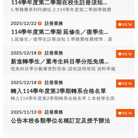
114學年度第二學期在校生註冊須知並自115年1月27日起開放自行列印繳費單
及申請時間： 領表時間：115年2月25日(三)起至教
1.學雜費單列印網址 2.114學年度第二學期學雜費
務處註冊辦公室A0117領取「輔系申請表」或「雙
單列印程序 3.學雜費收費標準、退費標準請參閱會
主修申請表」。 申請時間：持完成後的「申請表」
計室 4.在校生註冊須知
2025/12/22
註冊業務
及「歷年成績」於下列時間辦理，逾期不候，請注
114學年度第二學期 延修生／復學生註冊須知(註冊選課115年2月10日)
意截止收件時間。 ※輔系及雙主修：於115年2月
25日(三)至115年3月4日(三)截止收件。 四、申請
1.延修生／復學生註冊須知 2.學雜費收費標準、退
表必須送原系主任審核，通過後再送至欲輔系或加
費標準請參閱會計室
修(雙主修)之系主任進行審核，完成後將申請表送回
2025/12/18
註冊業務
註冊辦公室即可。
新進轉學生／重考生科目學分抵免填表說明
抵免科目學分數審查對照表-請依說明填寫 資料準備
請先向原就讀學校辦理退學，取得修業證明書及歷
年成績單，以便辦理報到註冊與學分抵免。 資料下
2025/12/18
註冊業務
載(請自行下載表單填寫) 填表圖例及抵免單
轉入114學年度第2學期轉系合格名單
(Odt/Pdf)(最近更新時間114/12/18) 填表 1.請學生
轉入114學年度第2學期轉系合格名單 1.本校學生因
清楚填寫個人資料(班級、學號、姓名、電話)等。2.
志趣不合申請轉入其他系就讀，經審核通過准予轉
請按照科目分類，分別填寫不同表單(以利同時分送
系之學生名單：轉入114-2轉系名單 2.核准轉系同
2025/11/13
註冊業務
權責單位審查)：A專業科目(含數理科目)、B通識類
學，請於115年2月10日(二)上午9~11:30、下午
公告本校各類學位名稱訂定及授予辦法
科(國英文--等)、C軍訓、D體育、F操行等科目、G
1:30~4:00間至註冊課務組A0117， 辦理註冊、就
外系(外系抵免科目所屬各系，外系科目與本校名稱
貸減免、學分抵免、選課等事宜。 @就貸或減免、
不同者，請附雙方(兩校)課程大綱)，記得分類填