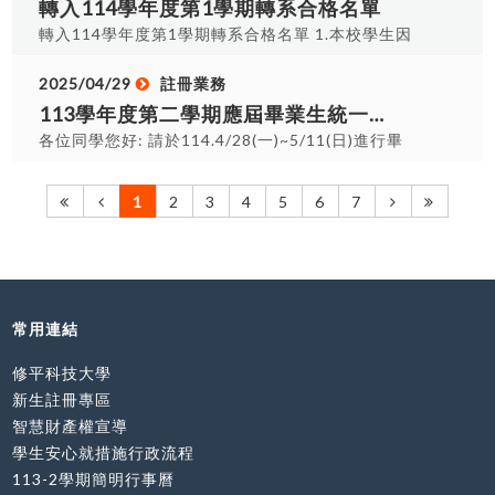
轉入114學年度第1學期轉系合格名單
位證書代領委託書(WORD格式/PDF格式) 114年6
月畢業名單
轉入114學年度第1學期轉系合格名單 1.本校學生因
志趣不合申請轉入其他系就讀，經審核通過准予轉
系之學生名單：轉入114-1轉系名單 2.核准轉系同
2025/04/29
註冊業務
學，請於114年8月26日(二)上午9~11:30、下午
113學年度第二學期應屆畢業生統一離校流程(畢業生請注意)
1:30~4:00間至註冊課務組A0117， 辦理註冊、就
各位同學您好: 請於114.4/28(一)~5/11(日)進行畢
貸減免、學分抵免、選課等事宜。 @就貸或減免、
業離校檢查要點如下: 畢業生離校流程表 1.您有向
住宿者，請以新學號至「生輔組」換繳費單。 3.若
圖資處借書未還嗎？請記得歸還書籍~負責單位:
1
2
3
4
5
6
7
同學因違反學則規定經學期末成績結算判定勒令退
「圖資處」 2.您的"畢業生流向資料"上網填報了
學，依退學處理，將另公告退學並寄發退學通知。
嗎？學生登入SIS→「學生個人事務」→點選「應屆
生畢業流向調查」。負責單位:「學生發展中心」 3.
四技及二技生:您有向系上借器材未還嗎？及專題報
告交系辦了嗎？負責單位:「各系辦」 碩士生及碩士
常用連結
在職生:您有向系上借器材未還嗎？負責單位:「各系
辦」及碩士論文完成後，書面繳交負責單位:「圖資
修平科技大學
處」了嗎？ 4.您的"教師教學評量"完成了嗎？學生
新生註冊專區
登入SIS→「學生個人事務」→點選「對導師評
智慧財產權宣導
量」。負責單位:「教學資源中心」 如有任何問題，
學生安心就措施行政流程
請洽負責單位或註冊課務組
113-2學期簡明行事曆