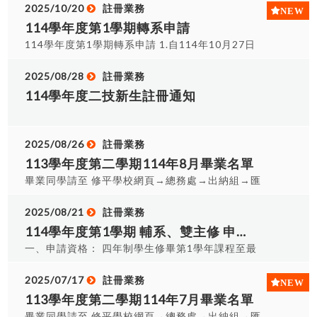
住宿者，請以新學號至「生輔組」換繳費單。 3.若
2025/10/20
註冊業務
表。3.依據原就讀學校成績單，在「原校已修科目
同學因違反學則規定經學期末成績結算判定勒令退
114學年度第1學期轉系申請
學分數」欄位，填寫原就讀學校已修習及格科目的
學，依退學處理，將另公告退學並寄發退學通知。
開課學期別／科目名稱／學分數／分數。4.依據課
114學年度第1學期轉系申請 1.自114年10月27日
務組網頁或各系(科)的課程標準，在「本校應修科目
(一)開始受理，至114年11月21日(五)截止收件，逾
學分數」欄位，填寫與原校已修及格相對應科目的
期不候，請注意截止時間。 2.受理時間：114年10
2025/08/28
註冊業務
開課學期別／選別／科目名稱／學分數。 5.查詢課
月27日(一)起至下列辦公室領取或繳交轉系申請表
114學年度二技新生註冊通知
程標準時，學生隸屬的年份可看學號數字部份的最
週一~週五每日上午9:00~12:00、下午
前三碼入學年，請進入SIS「畢業審查系統」參考適
13:30~16:30註冊辦公室(A0117) 週六上午
用的課程標準。6.學生將所填的所有分類抵免表、
9:00~12:00、下午13:30~16:30課務辦公室
2025/08/26
註冊業務
原就讀學校歷年成績單(正本)，核章後，交給註冊承
(A0119) 3.法規查詢：修平科技大學學生轉系科辦
113學年度第二學期114年8月畢業名單
辦人員，抵免之課程，請自行做加退選課程。 注意
法(註冊業務網頁-相關法規)，查詢法規必須登錄帳
畢業同學請至 修平學校網頁→總務處→出納組→匯
1.確認原就讀學校成績及格的科目，始可填入抵免
號密碼（為登錄SIS使用的帳密）後始能查詢。 4.特
款及支票領取→學生(個人)匯款支票查詢，是否有未
申請表。2.預計所有及格可提抵免的科目，無論涵
殊專班生不得申請轉系。
領取支票 網址︰
2025/08/21
註冊業務
蓋多少學期，請一次提出申辦。3.「本校應修科目
https://alltop.hust.edu.tw/alltop_bus/ 1.完成離
學分數」與「原校已修科目學分數」，特別留意學
114學年度第1學期 輔系、雙主修 申請注意事項
校手續者說明:未有借書,借器材,畢業生流向已上網
分數務必填寫正確。 4.轉學生抵免上限，請參照本
一、申請資格： 四年制學生修畢第1學年課程至最
完成者 2.暑假期間:即日起(星期一至星期四) 每日領
校「學生科目學分抵免辦法」第三條之一作業及辦
高修業（應屆畢業）年級第1學期止，請同學務必先
證時間早上 09:00~11:30;下午13:00~15:00 請帶
理。 5.依據99年6月14日行政會議修訂的學生科目
詳讀相關法規，了解相關資格限制、規定。 二、相
2025/07/17
註冊業務
本人證件驗證及辦理離校流程3.領證地點:註冊課務
學分抵免辦法規定，申請抵免學分以該辦法第二條
關法規： 必須登錄帳號密碼（請使用登錄SIS的帳
113學年度第二學期114年7月畢業名單
組(A0117)領取 4.領畢業證書時,請攜帶『身分證
規定之每一身分事由一次為限，應於該事由成立後
密）後始能查詢。 ※輔系法規查詢：學生修讀輔系
畢業同學請至 修平學校網頁→總務處→出納組→匯