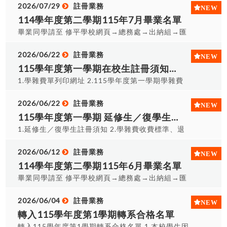
2026/07/29
註冊業務
114學年度第二學期115年7月畢業名單
畢業同學請至 修平學校網頁→總務處→出納組→匯
款及支票領取→學生(個人)匯款支票查詢，是否有未
領取支票 網址︰
2026/06/22
註冊業務
https://alltop.hust.edu.tw/alltop_bus/ 1.完成離
115學年度第一學期在校生註冊須知並自115年7月15日起開放自行列印繳費單
校手續者說明:未有借書,借器材,畢業生流向已上網
1.學雜費單列印網址 2.115學年度第一學期學雜費
完成者 2.暑假期間7/29-8/30星期二、三、四，
單列印程序 3.學雜費收費標準、退費標準請參閱會
8/31之後星期一至五，領證時間早上
計室 4.在校生註冊須知
2026/06/22
註冊業務
08:30~11:30; 下午13:30~16:30,並請帶本人證
115學年度第一學期 延修生／復學生註冊須知(註冊選課115年8月25日)
件驗證及辦理離校流程3.領證地點:註冊課務組
1.延修生／復學生註冊須知 2.學雜費收費標準、退
(A0117)領取 4.領畢業證書時,請攜帶『身分證件』
費標準請參閱會計室
5.委辦時,請攜帶委託書及與雙方身分證 6.學位證書
2026/06/12
註冊業務
代領委託書(WORD格式/PDF格式) 115年7月畢業
114學年度第二學期115年6月畢業名單
名單
畢業同學請至 修平學校網頁→總務處→出納組→匯
款及支票領取→學生(個人)匯款支票查詢，是否有未
領取支票 網址︰
2026/06/04
註冊業務
https://alltop.hust.edu.tw/alltop_bus/ 1.完成離
轉入115學年度第1學期轉系合格名單
校手續者說明:未有借書,借器材,畢業生流向已上網
轉入115學年度第1學期轉系合格名單 1.本校學生因