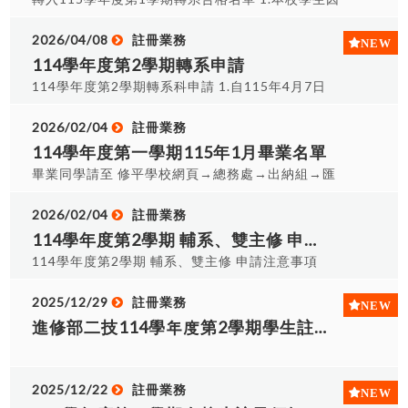
完成者 2.暑假期間7/6-8/30星期二、三、四，8/31
志趣不合申請轉入其他系就讀，經審核通過准予轉
之後星期一至五，領證時間早上 08:30~11:30; 下
系之學生名單 2.核准轉系同學，請於115年8月25日
2026/04/08
註冊業務
午13:30~16:30,並請帶本人證件驗證及辦理離校流
(二)上午9:00~11:30、下午1:30~4:00間至註冊課
114學年度第2學期轉系申請
程3.領證地點:註冊課務組(A0117)領取 4.領畢業證
務組A0117，辦理註冊、就貸減免、學分抵免、選
114學年度第2學期轉系科申請 1.自115年4月7日
書時,請攜帶『身分證件』 5.委辦時,請攜帶委託書及
課等事宜。 @就貸或減免、住宿者，請以新學號至
(二)開始受理，至115年5月2日(六)截止收件，逾期
與雙方身分證 6.學位證書代領委託書(WORD格
「生輔組」換繳費單。 3.若同學因違反學則規定經
不候，請注意截止時間。 2.受理時間：115年4月7
2026/02/04
註冊業務
式/PDF格式) 115年6月畢業名單
學期末成績結算判定勒令退學，依退學處理，將另
日(二)起至下列辦公室領取或繳交轉系申請表 週一
114學年度第一學期115年1月畢業名單
公告退學並寄發退學通知。
~週五每日上午9:00~12:00、下午13:30~16:30註
畢業同學請至 修平學校網頁→總務處→出納組→匯
冊辦公室(A0117) 週五晚上18:00~20:30註冊課務
款及支票領取→學生(個人)匯款支票查詢，是否有未
辦公室(A0117、A0119) 3.法規查詢：修平科技大
領取支票 網址︰
2026/02/04
註冊業務
學學生轉系科辦法(註冊業務網頁-相關法規)，查詢
https://alltop.hust.edu.tw/alltop_bus/ 1.完成離
114學年度第2學期 輔系、雙主修 申請注意事項
法規必須登錄帳號密碼（為登錄SIS使用的帳密）後
校手續者說明:未有借書,借器材,畢業生流向已上網
114學年度第2學期 輔系、雙主修 申請注意事項
始能查詢。 4.特殊專班生不得申請轉系。
完成者 2.即日起(星期一至星期五)每日領證時間早
一、申請資格： 四年制學生修畢第1學年課程至最
上 09:00~11:30;下午13:30~16:00 「寒假期間
高修業（應屆畢業）年級第1學期止，請同學務必先
2025/12/29
註冊業務
2/12~2/22不受理領證」,並請帶本人證件驗證及辦
詳讀相關法規，了解相關資格限制、規定。 二、相
進修部二技114學年度第2學期學生註冊須知
理離校流程3.領證地點:註冊課務組(A0117)領取 4.
關法規： 必須登錄帳號密碼（請使用登錄SIS的帳
領畢業證書時,請攜帶『身分證件』 5.委辦時,請攜帶
密）後始能查詢。 ※輔系法規查詢：學生修讀輔系
委託書及與雙方身分證 6.學位證書代領委託書
辦法(本校網頁-相關法規)。 ※雙主修法規查詢：學
2025/12/22
註冊業務
(WORD格式/PDF格式) 115年1月畢業名單
生修讀雙主修辦法(本校網頁-相關法規)。 三、領表