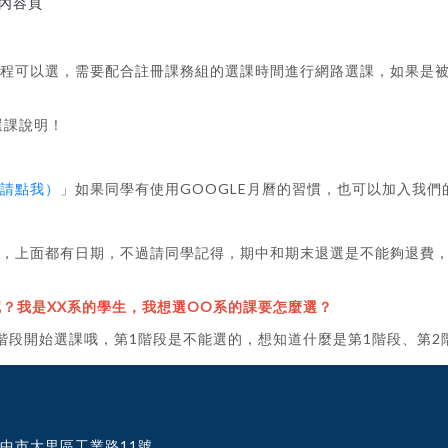
內容頁
課程可以選，需要配合註冊課務組的選課時間進行網路選課，如果是
選課說明！
請點我）
」如果同學有使用GOOGLE月曆的習慣，也可以加入我們
，上面都有日期，不過請同學記得，期中和期末退選是不能夠退費
？我是XX系的學生，我想選OO系的課要怎麼選？
階段開始選課哦，第1階段是不能選的，想知道什麼是第1階段、第2
 台中市大里區工業路11號